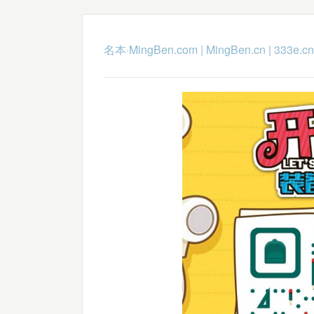
名本·MingBen.com
|
MingBen.cn
|
333e.cn