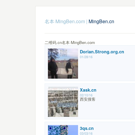
名本·MingBen.com
|
MingBen.cn
二维码.cn名本·MingBen.com
Dorian.Strong.org.cn
01/28/16
Xask.cn
02/10/16
西安搜客
3qs.cn
03/03/16