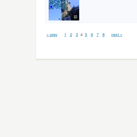
« prev
1
2
3
4
5
6
7
8
next »